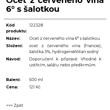
Ocet z červeného vína
6° s šalotkou
Kód
122328
produktu:
Název:
Ocet z červeného vína 6° s šalotkou
Složení:
ocet z červeného vína (Francie),
šalotka 3%, hydrogensiřičitan sodný
Návod:
Doporučení k přípravě: Vhodné k
ustřicím, salátu nebo předkrmům.
Balení:
500 ml
Cena:
121 Kč
<<< Zpět